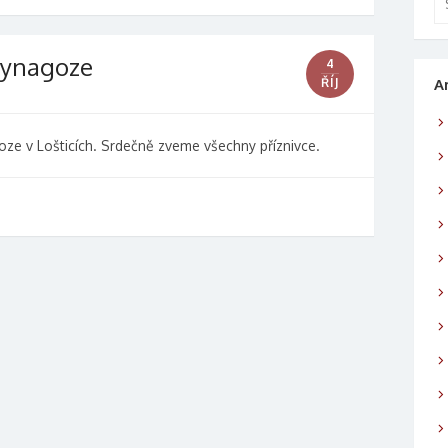
 synagoze
4
ŘÍJ
A
goze v Lošticích. Srdečně zveme všechny příznivce.