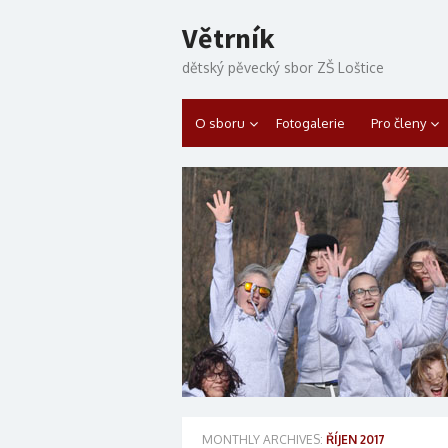
Skip to content
Větrník
dětský pěvecký sbor ZŠ Loštice
O sboru
Fotogalerie
Pro členy
MONTHLY ARCHIVES:
ŘÍJEN 2017