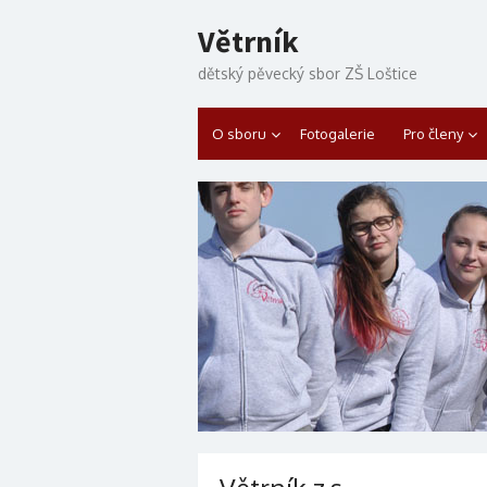
Skip to content
Větrník
dětský pěvecký sbor ZŠ Loštice
O sboru
Fotogalerie
Pro členy