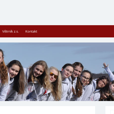
Větrník z.s.
Kontakt
Se