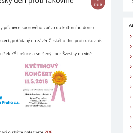
eský den proti rakovině
DUB
A
y příznivce sborového zpěvu do kulturního domu
cert,
pořádaný na závěr Českého dne proti rakovině.
rníček ZŠ Loštice a smíšený sbor Švestky na víně
mací o sbírce naleznete
ZDE