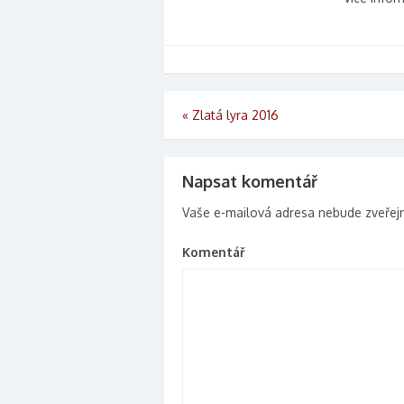
Navigace pro příspěvek
«
Zlatá lyra 2016
Napsat komentář
Vaše e-mailová adresa nebude zveřej
Komentář