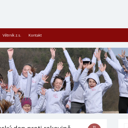
Větrník z.s.
Kontakt
Se
11