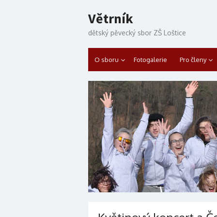
Skip to content
Větrník
dětský pěvecký sbor ZŠ Loštice
O sboru
Fotogalerie
Pro členy