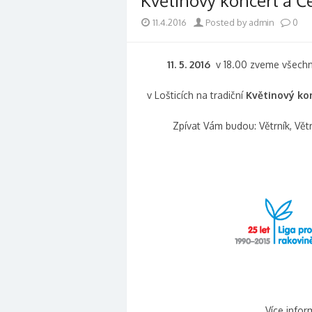
Květinový koncert a Č
11.4.2016
Posted by admin
0
11. 5. 2016
v 18.00 zveme všechn
v Lošticích na tradiční
Květinový kon
Zpívat Vám budou: Větrník, Vět
Více infor