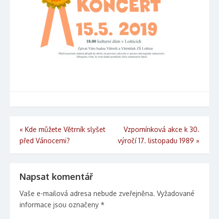
Navigace pro příspěvek
«
Kde můžete Větrník slyšet
Vzpomínková akce k 30.
před Vánocemi?
výročí 17. listopadu 1989
»
Napsat komentář
Vaše e-mailová adresa nebude zveřejněna.
Vyžadované
informace jsou označeny
*